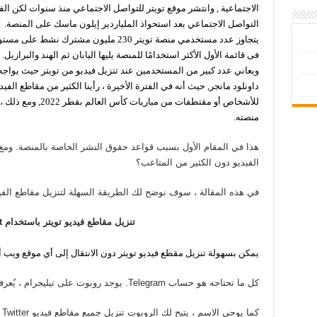
الاجتماعية , وانتشر موقع تويتر للتواصل الاجتماعي منذ سنوات لكن ال
التواصل الاجتماعي بعد استحواذ الملياردير إيلون ماسك على المنصة.
يتجاوز عدد مستخدمي منصة تويتر 230 مليون مش
فى قائمة الأول الأكثر استخدامًا للمنصة يليها اليابان ثم الهند والبرازيل.
ويعاني عدد كبير من المستخدمين عند تنزيل فيديو من تويتر حيث يواجه
داونلود مانجر, حيث أنه في الفترة الأخيرة ، رأينا الكثير من مقاطع الفي
للأشخاص أو مقتطفات م
منصته.
هذا في المقام الأول بسبب قواعد حقوق النشر الخاصة بالمنصة. ومع 
الفيديو دون الكثير من المتاعب؟
في هذه المقالة ، سوف نوضح لك الطريقة السهلة لتنزيل مقاطع الفيد
تنزيل مقاطع فيديو تويتر باستخدام
t
يمكن بسهولة تنزيل مقطع فيديو تويتر دون الانتقال إلى أي موقع ويب أو
كل ما تحتاجه هو حساب Telegram. يوجد روبوت على تيليجرام ، يُعرف باسم Twitter Video Downloader.
كم