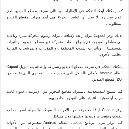
كما يمكنك أيضًا التحكم في الإطارات وبالتالي سرعة مقطع الفيديو الذي
تقوم بتحريره. لا شك أن عناصر الحركة هي أهم ميزات مقطع الفيديو
المطلوب .
لذلك يوفر Capcut مزايا رائعة لإضافة تأثيرات رسوم متحركة مثيرة وناعمة
إلى مقاطع الفيديو ، قم بإدراج سمات متحركة عبر مقطع الفيديو . وتأثيرات
الفسيفساء ، وتأثيرات التمويه المختلفة ، و المؤثرات والمرشحات المرئية
الخاصة الأخرى.
يمكنك التحكم في سرعة مقطع الفيديو وتسريعه وإبطائه بعد تنزيل Capcut
لنظام Android الأصلي بالشكل الذي تريده حسب المحتوى الذي تقدمه من
خلال مقطع الفيديو.
كما يسمح لمستخدميه باستيراد مقاطع للتحرير من الإنترنت ، سواء كانت
مرئية أو صوتية ، لتثبيتها على الفيديو الخاص بهم.
يوفر Capcut أيضًا مجموعة من الأدوات البسيطة والسهلة لقص مقاطع
الفيديو وتقصيرها ودمجها وتقليبها دون مشاكل.
كما يوفر تنزيل برنامج capcut لنظام Android مجموعة من الأدوات
الاحترافية للتعامل مع مقاطع الفيديو التي يوفرها برنامج تصميم الفيديو