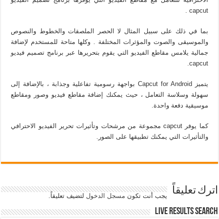
capcut .
بما في ذلك على سبيل المثال لا الحصر الملصقات والخطوط والنصوص
والموسيقى والصوت والمؤثرات المختلفة . وكلها متاحة للمستخدم لإضافة
جمالية يلامس مقاطع الفيديو التي يقوم بتحريرها عبر برنامج تصميم فيديو
capcut.
يتميز Capcut for Android بواجهة رسومية تفاعلية وجذابة ، بالإضافة إلى
سهولة وسلاسة التعامل ، حيث يمكنك إضافة مقاطع فيديو وصور ومقاطع
موسيقية دفعة واحدة.
كما يوفر capcut مجموعة من مرشحات وتأثيرات تحرير الفيديو الاحترافي
والتأثيرات التي يمكنك تطبيقها على الصور.
اترك تعليقاً
يجب أنت تكون
مسجل الدخول
لتضيف تعليقاً.
Live Results Search