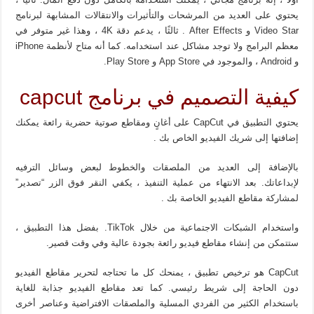
يحتوي على العديد من المرشحات والتأثيرات والانتقالات المشابهة لبرنامج
Video Star و After Effects . ثالثًا ، يدعم دقة 4K ، وهذا غير متوفر في
معظم البرامج ولا توجد مشاكل عند استخدامه. كما أنه متاح لأنظمة iPhone
و Android ، والموجود في App Store و Play Store.
كيفية التصميم في برنامج capcut
يحتوي التطبيق في CapCut على أغانٍ ومقاطع صوتية حضرية رائعة يمكنك
إضافتها إلى شريك الفيديو الخاص بك .
بالإضافة إلى العديد من الملصقات والخطوط لبعض وسائل الترفيه
لإبداعاتك. بعد الانتهاء من عملية التنفيذ ، يكفي النقر فوق الزر “تصدير”
لمشاركة مقاطع الفيديو الخاصة بك .
واستخدام الشبكات الاجتماعية من خلال TikTok. بفضل هذا التطبيق ،
ستتمكن من إنشاء مقاطع فيديو رائعة بجودة عالية وفي وقت قصير.
CapCut هو ترخيص تطبيق ، يمنحك كل ما تحتاجه لتحرير مقاطع الفيديو
دون الحاجة إلى شريط رئيسي. كما تعد مقاطع الفيديو جذابة للغاية
باستخدام الكثير من الفردي المسلية والملصقات الافتراضية وعناصر أخرى