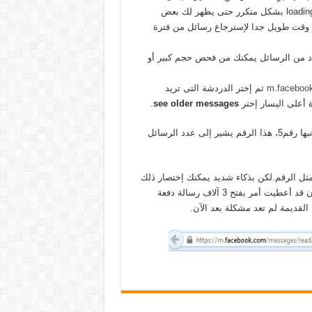
لرسائلك القديمة بحيث سيتوجب عليك الضغط على loading old messages بشكل متكرر حتى يظهر لك بعض
ك وقت طويل جدا لإسترجاع رسائل من فترة
دد من الرسائل يمكنك من فحص حجم كبير أو
m.faceboo
ثم إختر الدردشة التى تريد
 أعلى اليسار إختر
see older messages
.
بعد هذا سيفتح لك رابطا كما بالصورة ستجد بها كلمة page size وبجانبها رقم5، هذا الرقم يشير إلى عدد الرسائل
ل الرقم.لكن بذكاء شديد يمكنك إختصار ذلك
وتوفير الوقت من خلال تغيير الرقم 5 ووضع 3000 بدلا منه وبذلك تكون قد أعطيت أمر بفتح 3 آلاف رسالة دفعة