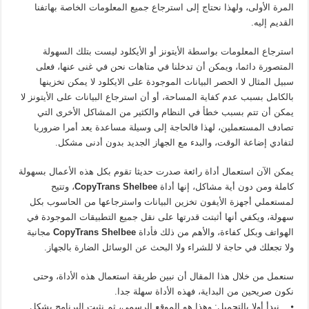
المرة الأولى، ولهذا نحتاج إلى استرجاع جميع المعلومات الخاصة بهاتفنا
القديم إليه.
استرجاع المعلومات بواسطة الأيتونز أو الأيكلود ليست بتلك السهولة
المتصورة دائما، ويمكن أن تدخلنا في متاهات نحن في غنى عنها، فعلى
سبيل المثال لا الحصر البيانات الموجودة على الايكلود لا يمكن تخزينها
بالكامل بسبب عدم كفاية المساحة، أو أن استرجاع البيانات على الأيتونز لا
يمكن أن تتم بسبب خطأ في النظام والكثير من المشاكل الأخرى التي
تصادف المستعملين، لهذا فالحاجة إلى وسيلة مساعدة يعد أمرا ضروريا
لتفادي إضاعة الوقت، والبدء مع الجهاز الجديد بدون أدنى مشكل.
يمكن الآن استعمال أداة رائعة صدرت حديثا تقوم بكل هذه الأعمال بسهولة
كاملة ومن دون أية مشاكل، إنها أداة
CopyTrans Shelbee
، وتتيح
لمستعملي أجهزة الأيفون تخزين البيانات واسترجاعها من الحاسوب بكل
سهولة، ويكفي أنها أثبتت قدرتها على نقل جميع التطبيقات الموجودة في
الهواتف وبكل كفاءة، والأهم من ذلك فأداة
CopyTrans Shelbee
مجانية
ولا تجعلك في حاجة لا للشراء ولا البحث عن الوسائل الضارة بالجهاز.
سنعمل من خلال هذا المقال أن نبين طريقة استعمال هذه الأداة، وحتى
نكون صريحين من البداية، فهذه الأداة سهلة جدا.
⦁ نبدأ أولا بالتحميل: وهذا هو الموقع الرسمي، ثم نثبت البرنامج بشكل