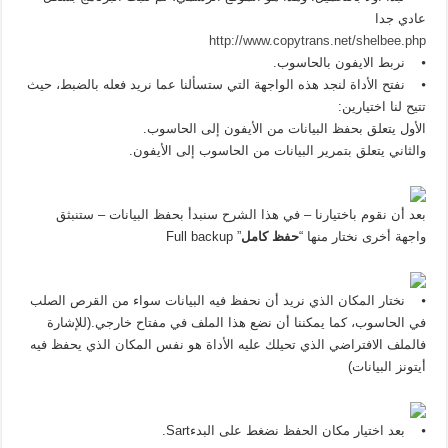
عادي جدا
http://www.copytrans.net/shelbee.php
⦁ نربط الايفون بالحاسوب.
⦁ نفتح الأداة لنجد هذه الواجهة التي ستسألنا عما نريد فعله بالضبط، حيث
تتيح لنا اختيارين:
الأول يتعلق بحفظ البيانات من الأيفون إلى الحاسوب.
والثاني يتعلق بتمرير البيانات من الحاسوب إلى الأيفون.
بعد أن نقوم باختيارنا – في هذا الشرح سنبدأ بحفظ البيانات – ستنبثق
واجهة أخرى نختار منها “
حفظ كامل
” Full backup
⦁ نختار المكان الذي نريد أن نحفظ فيه البيانات سواء من القرص الصلب
في الحاسوب، كما يمكننا أن نضع هذا الملف في مفتاح خارجي.(للإشارة
فالملف الافتراضي الذي تحيلك عليه الأداة هو نفس المكان الذي يحفظ فيه
أيتونز البيانات)
⦁ بعد اختيار مكان الحفظ نضغط على البدءSart.