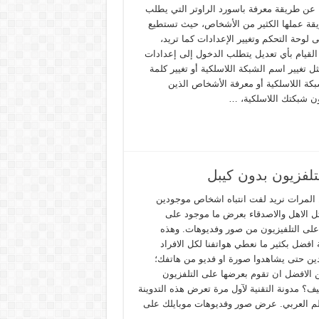
عن طريقة معرفة باسورد الراوتر التي يطلب
ة عملها الكثير من الأشخاص، حيث تستطيع
ى لوحة التحكم وتغيير الإعدادات كما تريد،
 القيام بأي تعديل يتطلب الدخول إلى إعدادات
ثل تغيير اسم الشبكة اللاسلكية أو تغيير كلمة
بكة اللاسلكية أو معرفة الأشخاص الذين
 شبكتك اللاسلكية، …
لفزيون بدون كيبل
 المرات نريد لفت انتباه اشخاص موجودين
ثل الاهل والاصدقاء بعرض ما موجود على
 على التلفيزيون من صور وفديوهات. وهذه
افضل بكثير ما نعطي هواتفنا لكل الافراد
ين حتى يشاهدوا صورة او فديو من هاتفك؛
 الافضل ان تقوم بعرضها على التلفزيون
ف؟ مدونة التقنية لآول مرة تعرض هذه التدوينة
لم العربي. عرض صور وفديوهات موبايلك على