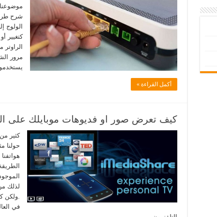
موضوعنا 
شرح طريق
الولوج إل
كتغيير أو
الراوتر م
مرور الش
يستخدمون
أكمل القراءة »
كيف تعرض صور او فديوهات موبايلك على الت
كثير من
حولنا م
هواتفنا
الطريقة 
الموجود
لذلك من
.ولكن كي
في العا
التلفزيون …